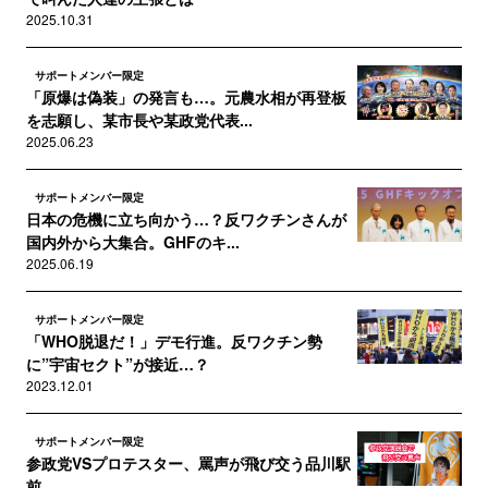
2025.10.31
サポートメンバー限定
「原爆は偽装」の発言も…。元農水相が再登板
を志願し、某市長や某政党代表...
2025.06.23
サポートメンバー限定
日本の危機に立ち向かう…？反ワクチンさんが
国内外から大集合。GHFのキ...
2025.06.19
サポートメンバー限定
「WHO脱退だ！」デモ行進。反ワクチン勢
に”宇宙セクト”が接近…？
2023.12.01
サポートメンバー限定
参政党VSプロテスター、罵声が飛び交う品川駅
前