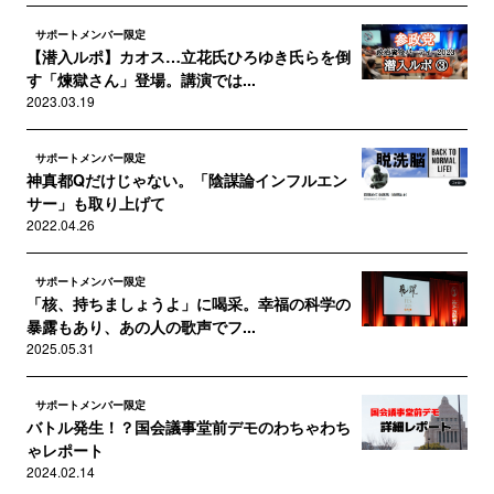
サポートメンバー限定
【潜入ルポ】カオス…立花氏ひろゆき氏らを倒
す「煉獄さん」登場。講演では...
2023.03.19
サポートメンバー限定
神真都Qだけじゃない。「陰謀論インフルエン
サー」も取り上げて
2022.04.26
サポートメンバー限定
「核、持ちましょうよ」に喝采。幸福の科学の
暴露もあり、あの人の歌声でフ...
2025.05.31
サポートメンバー限定
バトル発生！？国会議事堂前デモのわちゃわち
ゃレポート
2024.02.14