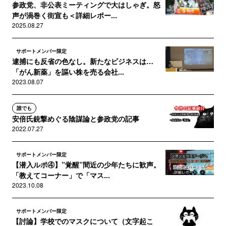
参政党、非公表ミーティングで大はしゃぎ。怒
声が渦巻く街宣も＜詳細レポー...
2025.08.27
サポートメンバー限定
逮捕にも反省の色なし。新たなビジネスは…
「がん新薬」を謳い株を売る会社...
2023.08.07
誰でも
安倍氏銃撃めぐる陰謀論と参政党の記事
2022.07.27
サポートメンバー限定
【潜入ルポ④】”覚醒”間近の少年たちに歓声。
「教えてコーナー」で「マス...
2023.10.08
サポートメンバー限定
【討論】学校でのマスクについて（文字起こ