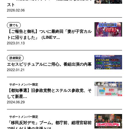
スト
2026.02.06
誰でも
【ご報告と御礼】ついに最終回「妻が子宮カル
トに沼りました」（LINEマ...
2023.01.13
読者限定
エセスピリチュアルにご用心。番組出演の内幕
2022.01.21
サポートメンバー限定
【都知事選】旧参政党勢とステルス参政党、そ
して新星…
2024.06.29
サポートメンバー限定
「移民反対デモ」ブーム。都庁前、総理官邸前
で叫んだ人達の主張とは