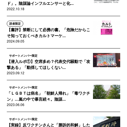
ド」。陰謀論インフルエンサーと化...
2022.10.18
読者限定
【書評】禁断にして必携の書。「危険だからこ
そ知っておくべきカルトマーケ...
2024.09.05
サポートメンバー限定
【潜入ルポ①】空席多め？代表交代騒動で「攻
撃ある」「動揺してほしくない...
2023.09.12
サポートメンバー限定
「ＬＧＢＴは病名」「朝鮮人帰れ」「毒ワクチ
ン」…嵐の中で暴言続々。陰謀...
2023.06.06
サポートメンバー限定
【実録】反ワクチンさんと「勝訴的和解」した