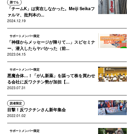
誰でも
「チームK」は実在しなかった。Meiji Seikaフ
ァルマ、批判本の...
2024.12.19
サポートメンバー限定
「神様からメッセージが降りて…」スピセミナ
ー、潜入したらヤバかった（前...
2023.04.15
サポートメンバー限定
悪魔合体…！「がん新薬」を謳って株を買わせ
る会社に反ワクチン勢が加担【...
2023.07.31
読者限定
目撃！反ワクチンさん新年集会
2022.01.02
サポートメンバー限定