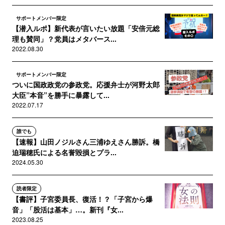
サポートメンバー限定
【潜入ルポ】新代表が言いたい放題「安倍元総
理も賛同」？党員はメタバース...
2022.08.30
サポートメンバー限定
ついに国政政党の参政党。応援弁士が河野太郎
大臣”本音”を勝手に暴露して...
2022.07.17
誰でも
【速報】山田ノジルさん三浦ゆえさん勝訴。橋
迫瑞穂氏による名誉毀損とプラ...
2024.05.30
読者限定
【書評】子宮委員長、復活！？「子宮から爆
音」「股活は基本」…。新刊『女...
2023.08.25