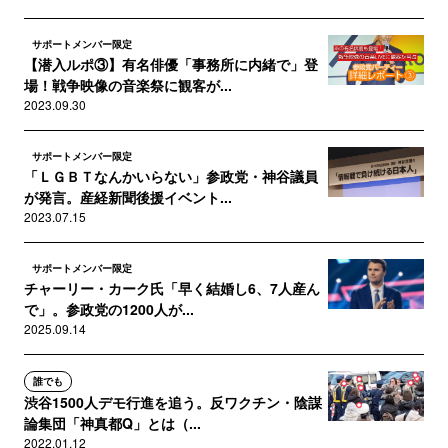
サポートメンバー限定
【潜入ルポ③】有名俳優「事務所に内緒で」登
場！戦争映像の音楽祭に観客が...
2023.09.30
サポートメンバー限定
「ＬＧＢＴなんかいらない」参政党・神谷議員
が発言。産経新聞後援イベント...
2023.07.15
サポートメンバー限定
チャーリー・カーク氏「早く結婚し6、7人産ん
で」。参政党の1200人が...
2025.09.14
誰でも
渋谷1500人デモ行進を追う。反ワクチン・陰謀
論集団「神真都Q」とは（...
2022.01.12