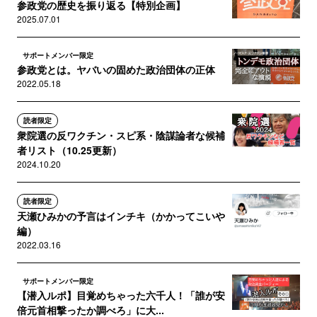
参政党の歴史を振り返る【特別企画】
2025.07.01
サポートメンバー限定
参政党とは。ヤバいの固めた政治団体の正体
2022.05.18
読者限定
衆院選の反ワクチン・スピ系・陰謀論者な候補
者リスト（10.25更新）
2024.10.20
読者限定
天瀬ひみかの予言はインチキ（かかってこいや
編）
2022.03.16
サポートメンバー限定
【潜入ルポ】目覚めちゃった六千人！「誰が安
倍元首相撃ったか調べろ」に大...