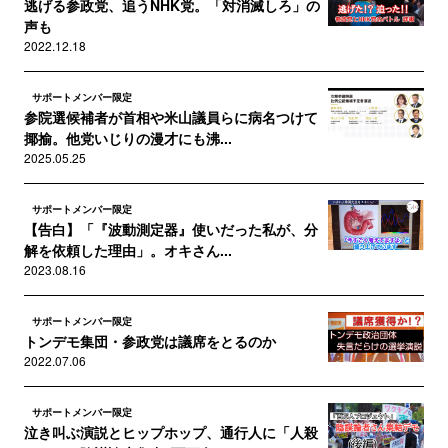
逃げる参政党、追うNHK党。「対消滅しろ」の
声も
2022.12.18
サポートメンバー限定
参院選候補者が首相や米山議員らに病名つけて
揶揄。他党いじりの漫才にも沸...
2025.05.25
サポートメンバー限定
【告白】「『波動測定器』使いだった私が、分
解を依頼した理由」。オキさん...
2023.08.16
サポートメンバー限定
トンデモ集団・参政党は議席をとるのか
2022.07.06
サポートメンバー限定
泣き叫ぶ演説とヒップホップ、通行人に「人殺