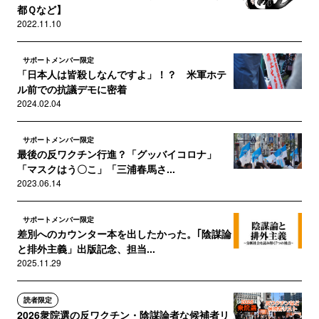
都Ｑなど】
2022.11.10
サポートメンバー限定
「日本人は皆殺しなんですよ」！？ 米軍ホテ
ル前での抗議デモに密着
2024.02.04
サポートメンバー限定
最後の反ワクチン行進？「グッバイコロナ」
「マスクはう〇こ」「三浦春馬さ...
2023.06.14
サポートメンバー限定
差別へのカウンター本を出したかった。｢陰謀論
と排外主義」出版記念、担当...
2025.11.29
読者限定
2026衆院選の反ワクチン・陰謀論者な候補者リ