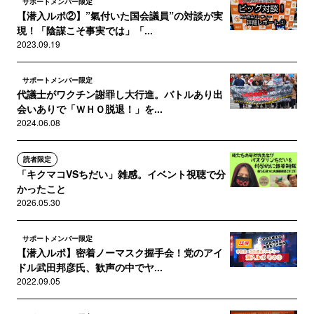
サポートメンバー限定
【潜入ルポ②】”氣付いた国会議員”の対談が実
現！「陰謀こそ事実では」「...
2023.09.19
サポートメンバー限定
代議士がワクチン謝罪し大行進。バトルあり出
会いありで「ＷＨＯ脱退！」を...
2024.06.08
読者限定
「キクマコVSちだい」雑感。イベント視聴で分
かったこと
2026.05.30
サポートメンバー限定
【潜入ルポ】密着ノーマスク握手会！党のアイ
ドル武田邦彦氏、歓声の中でヤ...
2022.09.05