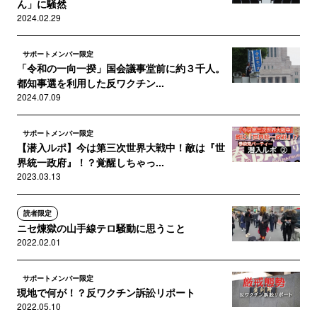
ん」に騒然
2024.02.29
サポートメンバー限定
「令和の一向一揆」国会議事堂前に約３千人。
都知事選を利用した反ワクチン...
2024.07.09
サポートメンバー限定
【潜入ルポ】今は第三次世界大戦中！敵は『世
界統一政府』！？覚醒しちゃっ...
2023.03.13
読者限定
ニセ煉獄の山手線テロ騒動に思うこと
2022.02.01
サポートメンバー限定
現地で何が！？反ワクチン訴訟リポート
2022.05.10