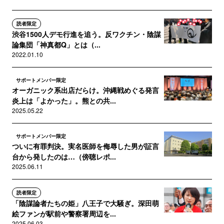
読者限定
渋谷1500人デモ行進を追う。反ワクチン・陰謀
論集団「神真都Q」とは（...
2022.01.10
サポートメンバー限定
オーガニック系出店だらけ。沖縄戦めぐる発言
炎上は「よかった」。熊との共...
2025.05.22
サポートメンバー限定
ついに有罪判決。実名医師を侮辱した男が証言
台から発したのは…（傍聴レポ...
2025.06.11
読者限定
「陰謀論者たちの姫」八王子で大騒ぎ。深田萌
絵ファンが駅前や警察署周辺を...
2025.06.03