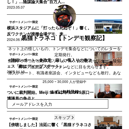
し！」…陰謀論大集合”百万人...
2023.05.07
サポートメンバー限定
横浜スタジアムに「打ったら死ぬぞ！」響く。
反ワクチンが接種会場デモ、来...
黒猫ドラネコ【トンデモ観察記】
2024.06.17
ネット上の怪しいもの、トンデモ集会などについてのレターを
定期発行。
サポートメンバー限定
＜詳細レポート＞参政党、寂しい客入りの春フ
黒猫ドラネコがエセスピリチュアル、自己啓発セミナー、疑似
ェス「敵はディープステート」...
科学、陰謀論、反ワクチンなどに目を光らせます。
2025.04.10
潜入レポート、有識者座談会、インタビューなども敢行。あな
たが違和感を持った案件も観察しに行くかも？
25,000 ~ 30,000 人が登録中
サポートメンバー限定
まずは無料登録
ついに裁判開始。Meiji SeikaファルマVS原口一
博議員の争点と...
2025.03.05
登録
スキップ
サポートメンバー限定
【傍聴しました】法廷に響く「黒猫ドラネコさ