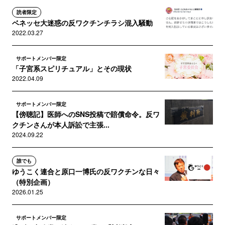
読者限定
ベネッセ大迷惑の反ワクチンチラシ混入騒動
2022.03.27
サポートメンバー限定
「子宮系スピリチュアル」とその現状
2022.04.09
サポートメンバー限定
【傍聴記】医師へのSNS投稿で賠償命令。反ワ
クチンさんが本人訴訟で主張...
2024.09.22
誰でも
ゆうこく連合と原口一博氏の反ワクチンな日々
（特別企画）
2026.01.25
サポートメンバー限定