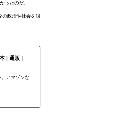
なかったのだ。
今の政治や社会を狙
| 通販 |
心。アマゾンな