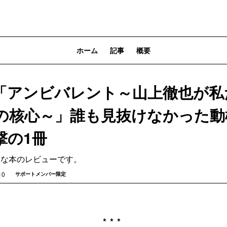
ホーム
記事
概要
「アンビバレント～山上徹也が私
の核心～」誰も見抜けなかった動機
撃の1冊
的な本のレビューです。
10
サポートメンバー限定
***