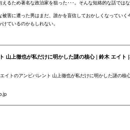
与えるため著名な政治家を狙った･･･。そんな短絡的な話では
な被害に遭った男はまだ、誰かを盲信しておかしくなっていく
かけているのかもしれない。
 山上徹也が私だけに明かした謎の核心 | 鈴木 エイト |本 
鈴木 エイトのアンビバレント 山上徹也が私だけに明かした謎の核
.jp