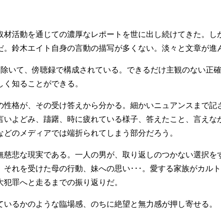
取材活動を通じての濃厚なレポートを世に出し続けてきた。し
だ。鈴木エイト自身の言動の描写が多くない。淡々と文章が進
を除いて、傍聴録で構成されている。できるだけ主観のない正
しく知ることができる。
の性格が、その受け答えから分かる。細かいニュアンスまで記
言いよどみ、躊躇、時に疲れている様子、答えたこと、言えな
などのメディアでは端折られてしまう部分だろう。
無慈悲な現実である。一人の男が、取り返しのつかない選択を
、それを受けた母の行動、妹への思い･･･。愛する家族がカル
大犯罪へと走るまでの振り返りだ。
ているかのような臨場感、のちに絶望と無力感が押し寄せる。