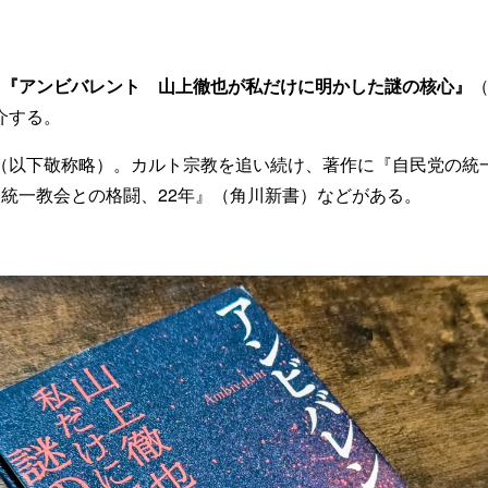
、
『アンビバレント 山上徹也が私だけに明かした謎の核心』
（
介する。
（以下敬称略）。カルト宗教を追い続け、著作に『自民党の統一教
『統一教会との格闘、22年』（角川新書）などがある。