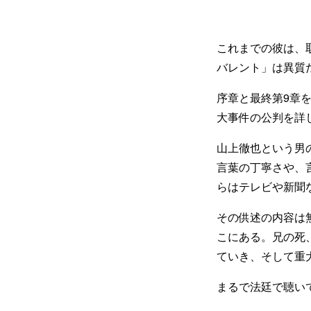
これまでの彼は、
バレント」は異質
序章と最終第9章
大事件の公判を詳
山上徹也という男
言葉の丁寧さや、
らはテレビや新聞
その供述の内容は
こにある。兄の死
ていき、そして重
まるで法廷で聴い