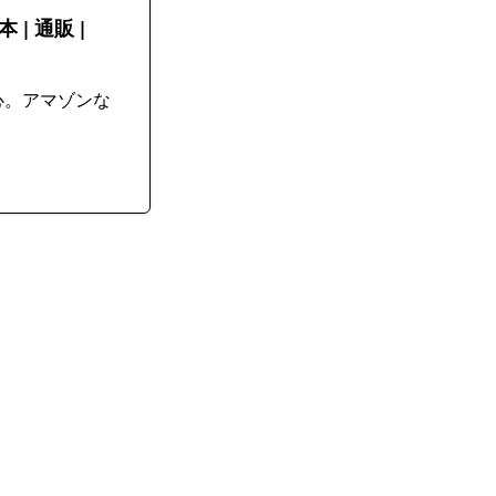
| 通販 |
心。アマゾンな