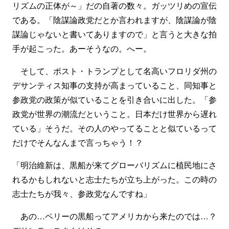
リズムの正体が～」だの自著の数々。ガッツリめの宣伝
である。「陰謀論政党だとか言われますが、陰謀論が陰
謀論じゃないと書いてありますので」と言うと大きな拍
手が起こった。あーそうなの。へー。
そして、ポスト・トランプとして名高いフロリダ州の
デサンティス知事の支持が高まっていること、同知事と
参政党の政策が似ていることを引き合いに出した。「参
政党が世界の潮流だということ。日本だけ世界から遅れ
ている」そうだ。その人のやってることと似ているって
だけでそんなんまで言っちゃう！？
「明治維新は、黒船が来てグローバリズムに植民地にさ
れるかもしれないと志士たちが立ち上がった。この時の
志士たちが我々、参政党なんですね」
あの…ペリーの黒船ってアメリカから来たのでは…？