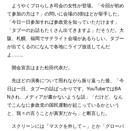
ようやくプロらしき司会の女性が登場。「今回が初め
て参加の方は？」の問いに会場の3割ほどが挙手した。
「今日一日参加すれば参政党を知っていただけます」
「タブーのお話もたくさん出てきますよ」だそうだ。大
阪、札幌、福岡でサテライト会場があるらしい。タブー
が出てくるのになんで各地にライブ放送してんだ
よ……。
開会宣言はまた松田代表だ。
先ほどの演奏について照れながら振り返った後、「今
日は一日、タブーの話ばっかりです。YouTubeではBA
Nされ、メディアが書かないような話」「だけど、なん
でこんなに参政党の国民運動が起こっているかという
と、我々の言うことが真実だから」と断言した。
スクリーンには「マスクを外して～」とか「グローバ