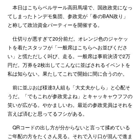
本日はこちらベルサール高田馬場で、国政政党になっ
てしまったトンデモ集団、参政党が「春のBAN政り」
と称して政治資金パーティーを開催する。
仕切りが悪すぎて20分前だ。オレンジ色のジャケッ
トを着たスタッフが「一般席はこちらへお並びくださ
い」と慌ただしく叫び、走る。一般席は事前決済で2万
円だ。万券を2枚出してこんなに並ばされるイベントを
私は知らない。果たしてこれで開始に間に合うのか。
前に並ぶおば様達3人組も「大丈夫かしら」と心配そ
うだ。「でもこれが参政党よね」とキャッキャウフフの
笑いが広がる。やかましいわ。最近の参政党員はそれを
言えば済むと思ってるフシがある。
QRコードの出し方が分からないと言って揉めている
ご年配の方をたくさん見る。それで入り口が混んで進ま