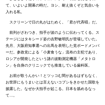
て、いよいよ開幕の時だ。ヨシ、耐え抜くぞと気合いを
入れる私。
スクリーンで日の丸がはためく。「君が代斉唱」だ。
前列がざわつき、拍手が波のように伝わってくる。ス
テージにはタキシード姿の吉野敏明氏が登場していた。
先月、大阪府知事選への出馬を表明した党ボードメンバ
ーだ。参政党による「小麦食うな」流布の主犯であり、
ロシアが開発したという謎の波動測定機器「メタトロ
ン」を自身のクリニックでも推進している歯科医。
お前が歌うんかい！とツッコむ間があるはずもなく、
お世辞にもうまいとは言えないコブシをきかせた国歌を
披露した。なぜか大拍手が起こる。日本を舐めるなっ
て…。