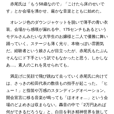
赤尾氏は「もう58歳なので」「こけたら床のせいで
す」とか会場を沸かせ、厳かな音楽とともに始めた。
オレンジ色のダウンジャケットを脱いで薄手の青い衣
装。会場から感嘆が漏れる中、175センチもあるという
モデルさんみたいな大学生のお嬢様と二人で優雅に舞い
踊っていく。ステージも薄く光り、本物っぽい雰囲気
だ。経験者という娘さんが目立ったが、赤尾氏もたぶん
そんなにド下手という訳でもなかったと思う。しかしな
あ…。素人のこれを見せられても。
満足げに笑顔で飛び跳ねて去っていく赤尾氏に向けて
は、さっきの松田代表の数倍もの拍手が起こった。「ヒ
ュー！」と指笛や万感のスタンディングオベーション。
開会宣言に移る音楽が鳴っても「ほオオォ…」という会
場のどよめきは収まらない。轟音の中で「2万円あれば
何ができるだろうな」と、白目を剥き精神世界を旅して