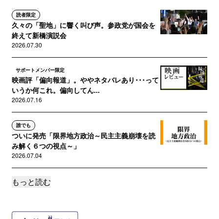
読者限定
久々の「聖地」に響く叫び声。参政党が国会を
終えて新橋演説会
2026.07.30
サポートメンバー限定
映画評「偏向報道」。ややネタバレあり･･･って
いうか何これ。偏向してん...
2026.07.16
誰でも
ついに発売「限界地方政治～民主主義崩壊を読
み解く６つの視点～」
2026.07.04
もっと読む
サポートメンバー限定
ものすごく怖いと思う陰謀論（怖いからメンバ
ー限定）
2026.07.02