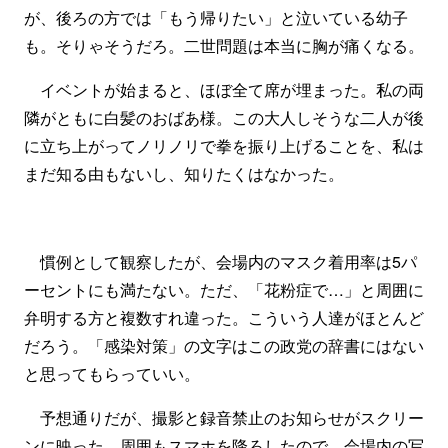
が、後ろの方では「もう帰りたい」と泣いている幼子
も。そりゃそうだろ。二世問題は本当に胸が痛くなる。
イベントが始まると、ほぼ全て席が埋まった。私の両
隣がともに白髪のおばあ様。この大人しそうな二人が後
に立ち上がってノリノリで拳を振り上げることを、私は
まだ知る由もないし、知りたくはなかった。
慣例として観察したが、会場内のマスク着用率は5パ
ーセントにも満たない。ただ、「花粉症で…」と周囲に
弁明する方と複数すれ違った。こういう人達がほとんど
だろう。「感染対策」の文字はこの政党の辞書にはない
と思ってもらっていい。
予想通りだが、撮影と録音禁止のお知らせがスクリー
ンに映った。周囲もスマホを降ろしたので、会場内の写