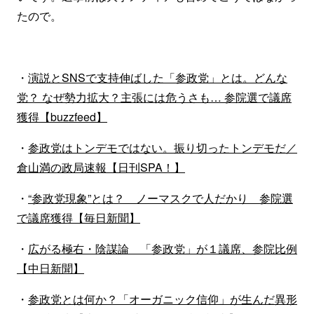
たので。
・
演説とSNSで支持伸ばした「参政党」とは。どんな
党？ なぜ勢力拡大？主張には危うさも… 参院選で議席
獲得【buzzfeed】
・
参政党はトンデモではない。振り切ったトンデモだ／
倉山満の政局速報【日刊SPA！】
・
“参政党現象”とは？ ノーマスクで人だかり 参院選
で議席獲得【毎日新聞】
・
広がる極右・陰謀論 「参政党」が１議席、参院比例
【中日新聞】
・
参政党とは何か？「オーガニック信仰」が生んだ異形