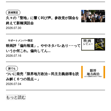
読者限定
久々の「聖地」に響く叫び声。参政党が国会を
終えて新橋演説会
2026.07.30
サポートメンバー限定
映画評「偏向報道」。ややネタバレあり･･･って
いうか何これ。偏向してん...
2026.07.16
誰でも
ついに発売「限界地方政治～民主主義崩壊を読
み解く６つの視点～」
2026.07.04
もっと読む
サポートメンバー限定
ものすごく怖いと思う陰謀論（怖いからメンバ
ー限定）