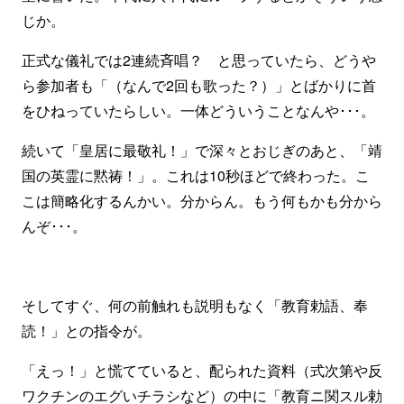
じか。
正式な儀礼では2連続斉唱？ と思っていたら、どうや
ら参加者も「（なんで2回も歌った？）」とばかりに首
をひねっていたらしい。一体どういうことなんや･･･。
続いて「皇居に最敬礼！」で深々とおじぎのあと、「靖
国の英霊に黙祷！」。これは10秒ほどで終わった。こ
こは簡略化するんかい。分からん。もう何もかも分から
んぞ･･･。
そしてすぐ、何の前触れも説明もなく「教育勅語、奉
読！」との指令が。
「えっ！」と慌てていると、配られた資料（式次第や反
ワクチンのエグいチラシなど）の中に「教育ニ関スル勅