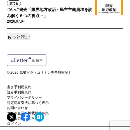
誰でも
ついに発売「限界地方政治～民主主義崩壊を読
み解く６つの視点～」
2026.07.04
もっと読む
サポートメンバー限定
ものすごく怖いと思う陰謀論（怖いからメンバ
ー限定）
2026.07.02
サポートメンバー限定
© 2026 黒猫ドラネコ【トンデモ観察記】
元大臣も嬉しそう。「ワクチンは毒」「核施設
上空にＵＦＯが･･･」自己啓...
2026.06.26
書き手利用規約
読み手利用規約
プライバシーポリシー
サポートメンバー限定
特定商取引法に基づく表示
（書評）「アンビバレント～山上徹也が私だけ
お問い合わせ
に明かした謎の核心～」誰も見...
コラボ企業・掲載媒体募集
代理店の方はこちら
2026.06.10
ログイン