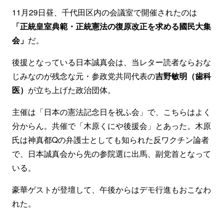
11月29日昼、千代田区内の会議室で開催されたのは
「正統皇室典範・正統憲法の復原改正を求める國民大集
会」
だ。
後援となっている日本誠真会は、当レター読者ならおな
じみなのが残念な元・参政党共同代表の
吉野敏明（歯科
医）
が立ち上げた政治団体。
主催は「日本の憲法記念日を祝ふ会」で、こちらはよく
分からん。共催で「木原くにや後援会」とあった。木原
氏は神真都Qの弁護士としても知られた反ワクチン論者
で、日本誠真会から先の参院選に出馬、副党首となって
いる。
豪華ゲストが登壇して、午後からはデモ行進もおこなわ
れた。