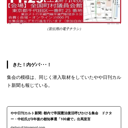
（宣伝用の電子チラシ）
きた！内ゲバ･･･！
集会の模様は、同じく潜入取材をしていたやや日刊カル
ト新聞も報じている。
やや日刊カルト新聞: 都内で帝国憲法復活呼びかける集会 ドクタ
ー・中松氏が3年後の都知事選「100歳で」出馬宣言
dailycult.blogspot.com