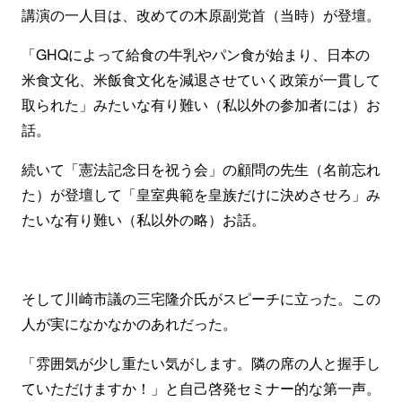
講演の一人目は、改めての木原副党首（当時）が登壇。
「GHQによって給食の牛乳やパン食が始まり、日本の
米食文化、米飯食文化を減退させていく政策が一貫して
取られた」みたいな有り難い（私以外の参加者には）お
話。
続いて「憲法記念日を祝う会」の顧問の先生（名前忘れ
た）が登壇して「皇室典範を皇族だけに決めさせろ」み
たいな有り難い（私以外の略）お話。
そして川崎市議の三宅隆介氏がスピーチに立った。この
人が実になかなかのあれだった。
「雰囲気が少し重たい気がします。隣の席の人と握手し
ていただけますか！」と自己啓発セミナー的な第一声。