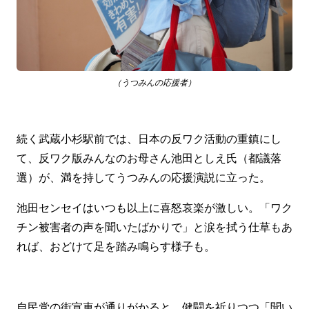
（うつみんの応援者）
続く武蔵小杉駅前では、日本の反ワク活動の重鎮にし
て、反ワク版みんなのお母さん池田としえ氏（都議落
選）が、満を持してうつみんの応援演説に立った。
池田センセイはいつも以上に喜怒哀楽が激しい。「ワク
チン被害者の声を聞いたばかりで」と涙を拭う仕草もあ
れば、おどけて足を踏み鳴らす様子も。
自民党の街宣車が通りがかると、健闘を祈りつつ「聞い