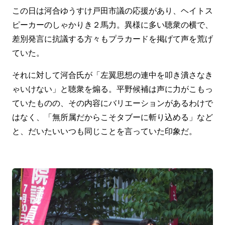
この日は河合ゆうすけ戸田市議の応援があり、ヘイトス
ピーカーのしゃかりき２馬力。異様に多い聴衆の横で、
差別発言に抗議する方々もプラカードを掲げて声を荒げ
ていた。
それに対して河合氏が「左翼思想の連中を叩き潰さなき
ゃいけない」と聴衆を煽る。平野候補は声に力がこもっ
ていたものの、その内容にバリエーションがあるわけで
はなく、「無所属だからこそタブーに斬り込める」など
と、だいたいいつも同じことを言っていた印象だ。