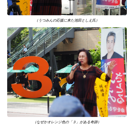
（うつみんの応援に来た池田としえ氏）
（なぜかオレンジ色の「３」がある奇跡）