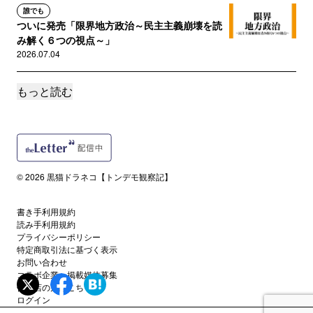
誰でも
ついに発売「限界地方政治～民主主義崩壊を読
み解く６つの視点～」
2026.07.04
もっと読む
サポートメンバー限定
ものすごく怖いと思う陰謀論（怖いからメンバ
ー限定）
2026.07.02
サポートメンバー限定
© 2026 黒猫ドラネコ【トンデモ観察記】
元大臣も嬉しそう。「ワクチンは毒」「核施設
上空にＵＦＯが･･･」自己啓...
2026.06.26
書き手利用規約
読み手利用規約
プライバシーポリシー
サポートメンバー限定
特定商取引法に基づく表示
（書評）「アンビバレント～山上徹也が私だけ
お問い合わせ
に明かした謎の核心～」誰も見...
コラボ企業・掲載媒体募集
代理店の方はこちら
2026.06.10
ログイン