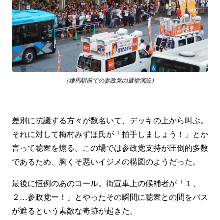
（練馬駅前での参政党の選挙演説）
差別に抗議する方々が数名いて、デッキの上から叫ぶ。
それに対して梅村みずほ氏が「拍手しましょう！」とか
言って聴衆を煽る。この場では参政党支持が圧倒的多数
であるため、胸くそ悪いイジメの構図のようだった。
最後に恒例のあのコール。街宣車上の候補者が「１、
２…参政党ー！」とやったその瞬間に聴衆との間をバス
が遮るという素敵な奇跡が起きた。