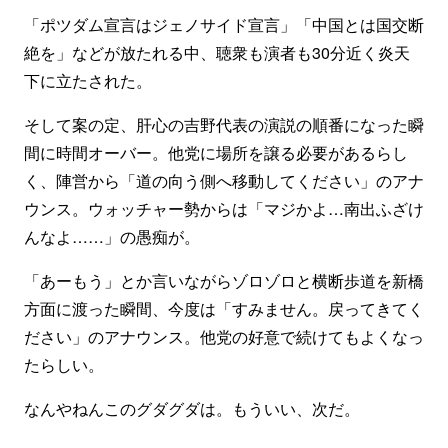
「ポツダム宣言はジェノサイド宣言」「中国とは国交断
絶を」などが放たれる中、聴衆も演者も30分近く炎天
下に立たされた。
そして案の定、肝心の吉野代表の演説の順番になった瞬
間に時間オーバー。他党に場所を譲る必要があるらし
く、陣営から「道の向う側へ移動してください」のアナ
ウンス。ウォッチャー勢からは「マジかよ…南出ふざけ
んなよ……」の愚痴が。
「あーもう」とか言いながらゾロゾロと横断歩道を新橋
方面に渡った瞬間、今度は「すみません。戻ってきてく
ださい」のアナウンス。他党の好意で続けてもよくなっ
たらしい。
なんやねんこのグダグダは。もういい、次だ。