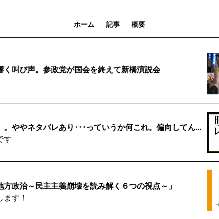
ホーム
記事
概要
響く叫び声。参政党が国会を終えて新橋演説会
。ややネタバレあり･･･っていうか何これ。偏向してん...
です
地方政治～民主主義崩壊を読み解く６つの視点～」
します！