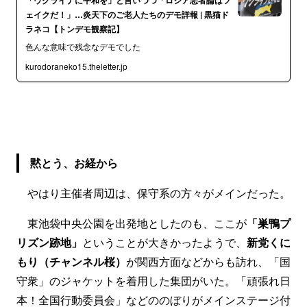
ェイクだ！」…炎天下のご老人たちのデモ詳報 | 黒猫ド
ラネコ【トンデモ観察記】
色んな意味で残念なデモでした
kurodoraneko15.theletter.jp
黙とう、お経から
やはり主催者周辺は、保守系の方々がメインだった。
東池袋中央公園を出発地としたのも、ここが
「巣鴨プ
リズン跡地」
ということが大きかったようで、
新党くに
もり（チャンネル桜）
が関西方面などからも訪れ、「国
守衆」のジャケットを着用した集団がいた。「頑張れ日
本！全国行動委員会」などののぼりがメインステージ付