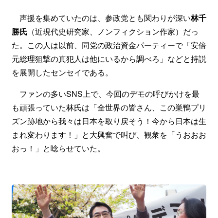
声援を集めていたのは、参政党とも関わりが深い
林千
勝氏
（近現代史研究家、ノンフィクション作家）だっ
た。この人は以前、同党の政治資金パーティーで「安倍
元総理狙撃の真犯人は他にいるから調べろ」などと持説
を展開したセンセイである。
ファンの多いSNS上で、今回のデモの呼びかけを最
も頑張っていた林氏は「全世界の皆さん、この巣鴨プリ
ズン跡地から我々は日本を取り戻そう！今から日本は生
まれ変わります！」と大興奮で叫び、観衆を「うおおお
おっ！」と唸らせていた。