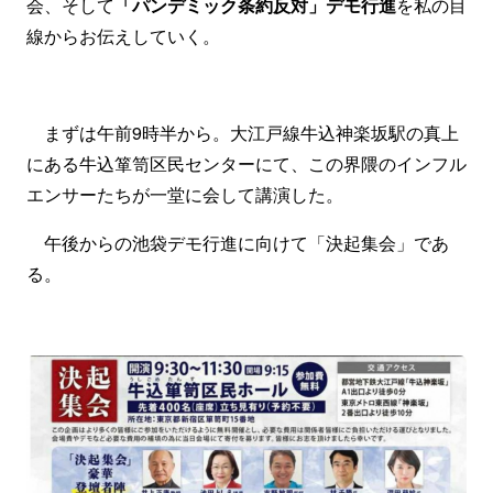
会、そして
「パンデミック条約反対」デモ行進
を私の目
線からお伝えしていく。
まずは午前9時半から。大江戸線牛込神楽坂駅の真上
にある牛込箪笥区民センターにて、この界隈のインフル
エンサーたちが一堂に会して講演した。
午後からの池袋デモ行進に向けて「決起集会」であ
る。