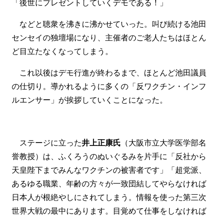
「後世にプレゼントしていくデモである！」
などと聴衆を沸きに沸かせていった。叫び続ける池田
センセイの独壇場になり、主催者のご老人たちはほとん
ど目立たなくなってしまう。
これ以後はデモ行進が終わるまで、ほとんど池田議員
の仕切り。導かれるように多くの「反ワクチン・インフ
ルエンサー」が挨拶していくことになった。
ステージに立った
井上正康氏
（大阪市立大学医学部名
誉教授）は、ふくろうのぬいぐるみを片手に「反社から
天皇陛下までみんなワクチンの被害者です」「超党派、
あるゆる職業、年齢の方々が一致団結してやらなければ
日本人が根絶やしにされてしまう。情報を使った第三次
世界大戦の最中にあります。目覚めて仕事をしなければ