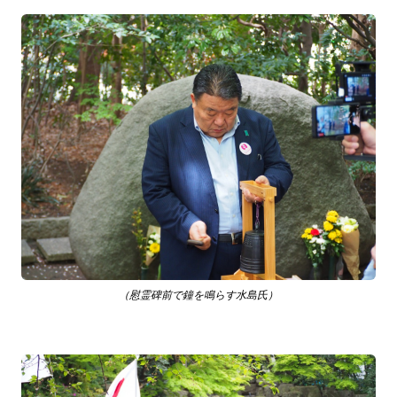
（慰霊碑前で鐘を鳴らす水島氏）