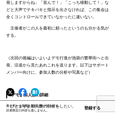
発しますからね」「並んで！」「こっち移動して！」な
どと大声でテキパキと指示を出さなければ、この集会は
全くコントロールできていなかったに違いない。
主催者がこの人を最初に頼ったというのも分かる気が
する。
（次回の後編はいよいよデモ行進が池袋の繁華街へと出
発。沿道から見たあれこれを送ります。以下はサポート
メンバー向けに、参加人数の分析や写真など）
デモ参加人数の詳細
ひとまず参加人数の分析をしたい。
書き手から直接、最新記事が届きます。
登録する
読者限定の内容も逃しません。