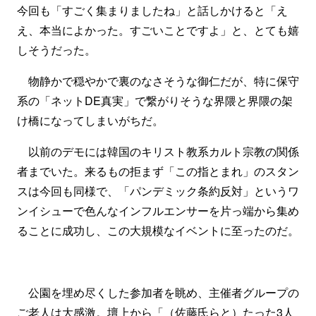
今回も「すごく集まりましたね」と話しかけると「え
え、本当によかった。すごいことですよ」と、とても嬉
しそうだった。
物静かで穏やかで裏のなさそうな御仁だが、特に保守
系の「ネットDE真実」で繋がりそうな界隈と界隈の架
け橋になってしまいがちだ。
以前のデモには韓国のキリスト教系カルト宗教の関係
者までいた。来るもの拒まず「この指とまれ」のスタン
スは今回も同様で、「パンデミック条約反対」というワ
ンイシューで色んなインフルエンサーを片っ端から集め
ることに成功し、この大規模なイベントに至ったのだ。
公園を埋め尽くした参加者を眺め、主催者グループの
ご老人は大感激。壇上から「（佐藤氏らと）たった3人